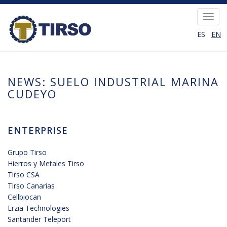
Skip
to
Toggl
main
navig
ES
EN
content
NEWS: SUELO INDUSTRIAL MARINA
CUDEYO
ENTERPRISE
Grupo Tirso
Hierros y Metales Tirso
Tirso CSA
Tirso Canarias
Cellbiocan
Erzia Technologies
Santander Teleport