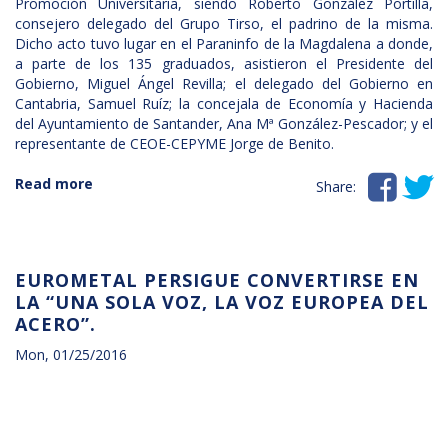
Promoción Universitaria, siendo Roberto González Portilla,
consejero delegado del Grupo Tirso, el padrino de la misma.
Dicho acto tuvo lugar en el Paraninfo de la Magdalena a donde,
a parte de los 135 graduados, asistieron el Presidente del
Gobierno, Miguel Ángel Revilla; el delegado del Gobierno en
Cantabria, Samuel Ruíz; la concejala de Economía y Hacienda
del Ayuntamiento de Santander, Ana Mª González-Pescador; y el
representante de CEOE-CEPYME Jorge de Benito.


Read more
about
Share:
Roberto
González,
padrino
de
EUROMETAL PERSIGUE CONVERTIRSE EN
la
LA “UNA SOLA VOZ, LA VOZ EUROPEA DEL
XX
ACERO”.
Promoción
Universitaria
Mon, 01/25/2016
de
Cesine