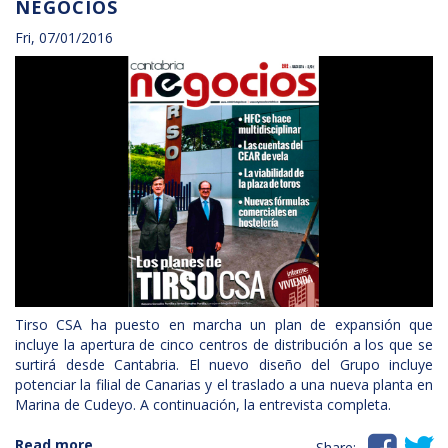
NEGOCIOS
CENTER
IN
Fri, 07/01/2016
LAS
PALMAS
DE
GRAN
CANARIA
Tirso CSA ha puesto en marcha un plan de expansión que
incluye la apertura de cinco centros de distribución a los que se
surtirá desde Cantabria. El nuevo diseño del Grupo incluye
potenciar la filial de Canarias y el traslado a una nueva planta en
Marina de Cudeyo. A continuación, la entrevista completa.
Read more
about
Share: