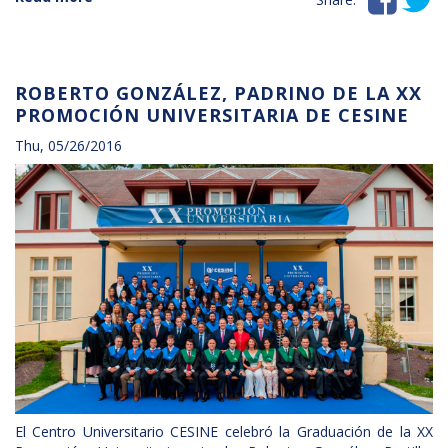


Los
planes
de
Tirso
ROBERTO GONZÁLEZ, PADRINO DE LA XX
CSA
PROMOCIÓN UNIVERSITARIA DE CESINE
en
Cantabria
Thu, 05/26/2016
Negocios
El Centro Universitario CESINE celebró la Graduación de la XX