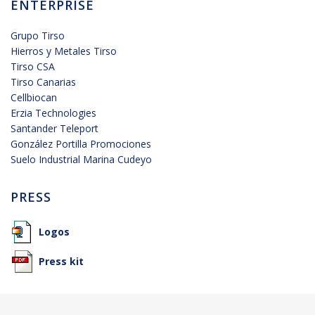
ENTERPRISE
la
“UNA
Grupo Tirso
SOLA
VOZ,
Hierros y Metales Tirso
LA
Tirso CSA
VOZ
Tirso Canarias
EUROPEA
Cellbiocan
DEL
Erzia Technologies
ACERO”.
Santander Teleport
González Portilla Promociones
Suelo Industrial Marina Cudeyo
PRESS
Logos
Press kit