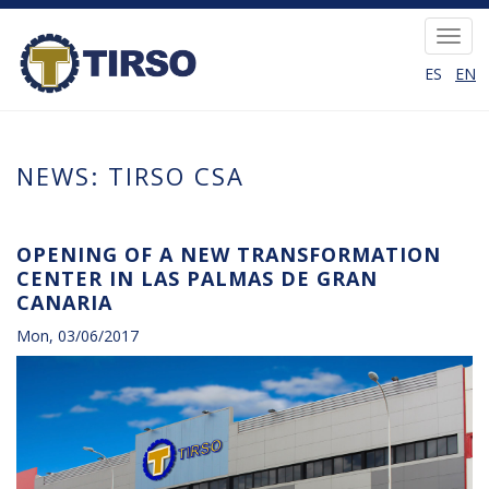
Skip
to
Toggl
main
navig
ES
EN
content
NEWS: TIRSO CSA
OPENING OF A NEW TRANSFORMATION
CENTER IN LAS PALMAS DE GRAN
CANARIA
Mon, 03/06/2017